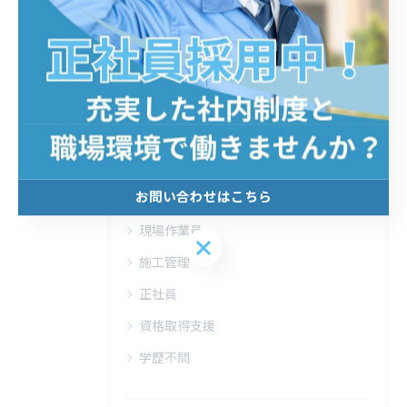
#未経験
#大阪府
#電気工事
#働きやすい
#転職
カテゴリー
Categories
お問い合わせはこちら
全てのカテゴリー
現場作業員
お問い合わせはこちら
施工管理
正社員
資格取得支援
学歴不問