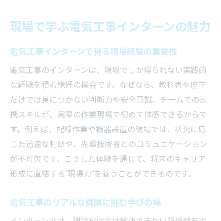
現場力が身につく電気工事インターン体験
現場で学ぶ電気工事インターンの魅力
談
電気工事のインターンで広がる成長の可能
電気工事インターンで得る現場経験の重要性
性
電気工事のインターンは、現場でしか得られない実践的
電気工事インターンの現場で知る達成感と
な経験を積む絶好の機会です。なぜなら、教科書や座学
課題
だけでは身につかない判断力や安全意識、チームでの連
電気工事インターンがキャリア形成に効く理由
携スキルが、実際の作業現場で初めて体感できるからで
電気工事インターンがキャリア基盤を築く
す。例えば、配線作業や機器設置の現場では、状況に応
要因
じた迅速な判断や、先輩技術者とのコミュニケーション
実践型電気工事インターンで将来性を高め
が不可欠です。こうした体験を通じて、将来のキャリア
る方法
形成に直結する“現場力”を養うことができるのです。
電気工事士を目指す人に必須のインターン
電気工事のリアルな課題に挑む学びの場
経験