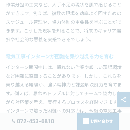
作業分担の工夫など、人手不足の現状を肌で感じること
ができます。例えば、複数の現場を効率よく回すための
スケジュール管理や、協力体制の重要性を学ぶことがで
きます。こうした現状を知ることで、将来のキャリア選
択や社会的な意義を実感できるでしょう。
電気工事インターンが困難を乗り越える力を育む
インターン期間中には、慣れない作業や厳しい現場環境
など困難に直面することがあります。しかし、これらを
乗り越える経験が、強い精神力と課題解決能力を育てま
す。例えば、思わぬトラブルに対してチームで協力しな
がら対応策を考え、実行するプロセスを経験できます。
インターンで培った困難への対応力は、今後の電気工事
士としての成長に直結します。
072-453-6810
お問い合わせ