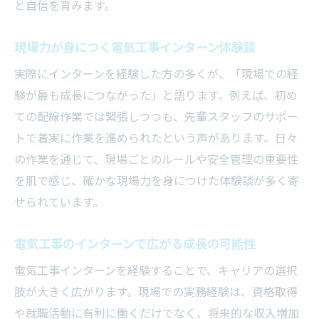
力
と自信を育みます。
電気工事インターンの経験が仕事に直結す
る理由
現場力が身につく電気工事インターン体験談
電気工事のプロが実践する現場対応術を学
実際にインターンを経験した方の多くが、「現場での経
ぶ
験が最も成長につながった」と語ります。例えば、初め
電気工事士を目指すならインターン体験が近道
ての配線作業では緊張しつつも、先輩スタッフのサポー
トで着実に作業を進められたという声があります。日々
電気工事士の資格取得に役立つインターン
の作業を通じて、現場ごとのルールや安全管理の重要性
の活用法
を肌で感じ、確かな現場力を身につけた体験談が多く寄
インターンで電気工事士への道を加速させ
せられています。
る秘訣
電気工事インターンが合格への自信につな
電気工事のインターンで広がる成長の可能性
がる理由
電気工事インターンを経験することで、キャリアの選択
現場経験が電気工事士試験対策に活きるポ
肢が大きく広がります。現場での実務経験は、資格取得
イント
や就職活動に有利に働くだけでなく、将来的な収入増加