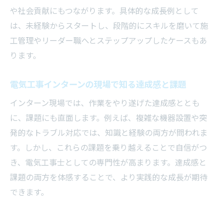
電気工事インターンで資格勉強が効率化す
や社会貢献にもつながります。具体的な成長例として
る理由
は、未経験からスタートし、段階的にスキルを磨いて施
インターン経験が電気工事士の成功体験を
工管理やリーダー職へとステップアップしたケースもあ
生む
ります。
電気工事インターンから広がる将来の可能性
電気工事インターンがキャリア選択肢を広
電気工事インターンの現場で知る達成感と課題
げる理由
インターン現場では、作業をやり遂げた達成感ととも
インターン経験が電気工事の独立にも有利
に、課題にも直面します。例えば、複雑な機器設置や突
な理由
発的なトラブル対応では、知識と経験の両方が問われま
電気工事インターンで見える新たな職場環
す。しかし、これらの課題を乗り越えることで自信がつ
境
き、電気工事士としての専門性が高まります。達成感と
課題の両方を体感することで、より実践的な成長が期待
将来の収入増加につながる電気工事インタ
できます。
ーン
電気工事インターンが社会貢献意識を育む