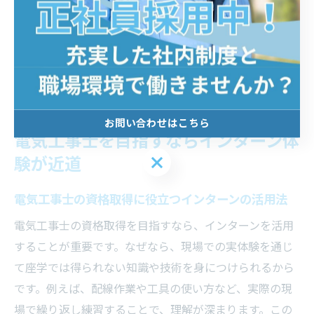
で体感できます。これらを実際に体験し、繰り返し実践
することで、将来プロとして活躍するための土台を築け
ます。インターンは、成長の近道となる実践的な学びの
場です。
お問い合わせはこちら
電気工事士を目指すならインターン体
お問い合わせはこちら
験が近道
電気工事士の資格取得に役立つインターンの活用法
電気工事士の資格取得を目指すなら、インターンを活用
することが重要です。なぜなら、現場での実体験を通じ
て座学では得られない知識や技術を身につけられるから
です。例えば、配線作業や工具の使い方など、実際の現
場で繰り返し練習することで、理解が深まります。この