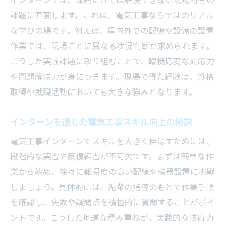
インターンでは、理論だけでは解決できない現場特有の
電気工事のインターンが転職市場で有利な
課題に直面します。これは、電気工事ならではのリアル
理由
な学びの場です。例えば、屋内外での配線や設備の設置
就職後も役立つ電気工事インターンの実務
作業では、現場ごとに異なる状況判断が求められます。
力
こうした実践課題に取り組むことで、臨機応変な対応力
電気工事インターンが職業選択に与える影
や問題解決力が身につきます。現場で得た経験は、資格
響
取得や就職活動においても大きな強みとなります。
インターン経験で身につく電気工事の実践力
電気工事インターンで養う現場対応力の磨
インターンを通じた電気工事スキル向上の秘訣
き方
電気工事インターンでスキルを大きく伸ばすためには、
安全管理を学ぶ電気工事インターンの実体
段階的な実習や反復練習が不可欠です。まずは簡単な作
験
業から始め、徐々に難易度の高い配線や機器設置に挑戦
電気工事インターンで実践的スキルを体得
しましょう。具体的には、先輩の指導のもとで作業手順
する方法
を確認し、失敗や疑問点を積極的に質問することがポイ
現場作業で鍛える電気工事の応用力と判断
ントです。こうした地道な積み重ねが、実践的な技術力