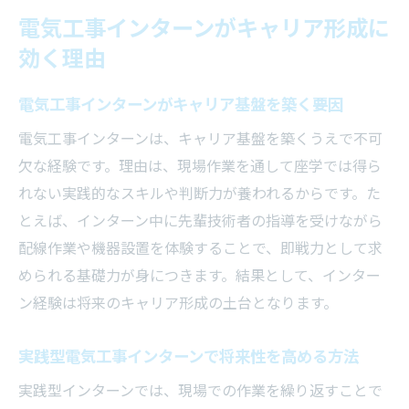
背景
電気工事インターンがキャリア形成に
インターンから電気工事業界の未来を展望
効く理由
する
実務経験を通じた電気工事スキルの習得法
電気工事インターンがキャリア基盤を築く要因
電気工事インターンで得る実務力の伸ばし
電気工事インターンは、キャリア基盤を築くうえで不可
方
欠な経験です。理由は、現場作業を通して座学では得ら
現場で役立つ電気工事の基礎技術を習得す
れない実践的なスキルや判断力が養われるからです。た
る
とえば、インターン中に先輩技術者の指導を受けながら
電気工事インターンが教える安全管理の大
配線作業や機器設置を体験することで、即戦力として求
切さ
められる基礎力が身につきます。結果として、インター
実務経験が電気工事士の専門性を高める理
ン経験は将来のキャリア形成の土台となります。
由
実践型電気工事インターンで将来性を高める方法
電気工事インターンで学ぶ先輩技術者の知
恵
実践型インターンでは、現場での作業を繰り返すことで