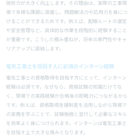
積み重ねた実務が電気工事士の自信につな
技術力が大きく向上します。その理由は、実際の工事現
がる
場で多様な課題に直面し、問題解決力や応用力を身につ
けることができるためです。例えば、配線ルートの選定
インターンで知る電気工事のやりがいと課題
や安全管理など、具体的な作業を段階的に経験すること
電気工事インターンで実感する仕事の魅力
が重要です。こうした積み重ねが、将来の専門性やキャ
現場で感じる電気工事のやりがいや充実感
リアアップに直結します。
電気工事士の悩みや課題をインターンで体
験
電気工事士を目指す人に必須のインターン経験
インターンで学ぶ電気工事の人手不足の現
電気工事士の資格取得を目指す方にとって、インターン
状
経験は必須です。なぜなら、資格試験の知識だけでな
電気工事インターンが困難を乗り越える力
く、現場での実践経験が合格後の即戦力につながるから
を育む
です。例えば、資格取得支援制度を活用しながら現場で
苦労も成長も味わえる電気工事インターン
の実務を学ぶことで、試験勉強と並行して必要なスキル
体験
を効率よく身につけられます。インターンは電気工事士
電気工事インターン活用で収入アップを目指す
を目指す上で大きな強みとなります。