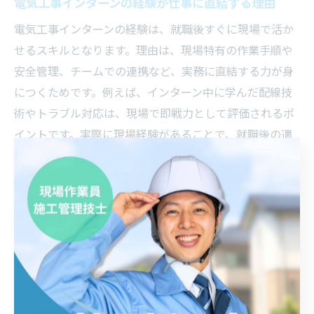
電気工事インターンの経験が仕事に直結する理由
電気工事インターンの経験は、就職後すぐに現場で活か
せるスキルとなります。理由は、現場特有の作業手順や
安全管理、チームでの連携など、実務に直結する力が身
につくためです。例えば、インターン中に学んだ配線技
術やトラブル対応は、現場で即戦力として評価されるポ
イントです。実際に現場経験があることで、就職後の適
応力や信頼度が高まり、キャリアアップにつながりま
す。
電気工事のプロが実践する現場対応術を学ぶ
電気工事インターンでは、プロの職人が現場で実践して
いる対応術を直接学べる貴重な機会があります。例え
ば、作業開始前の現場確認や、進行中の安全チェック、
臨機応変な工程調整など、現場で生きるノウハウを間近