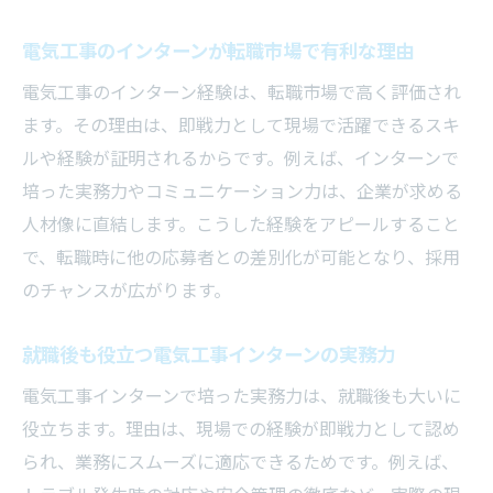
電気工事インターン経験が収入増加につな
電気工事のインターンが転職市場で有利な理由
がる訳
実務力が収入向上に直結する電気工事の仕
電気工事のインターン経験は、転職市場で高く評価され
組み
ます。その理由は、即戦力として現場で活躍できるスキ
ルや経験が証明されるからです。例えば、インターンで
電気工事士として稼ぐためのインターン活
培った実務力やコミュニケーション力は、企業が求める
用法
人材像に直結します。こうした経験をアピールすること
インターン経験が評価される電気工事業界
で、転職時に他の応募者との差別化が可能となり、採用
の実情
のチャンスが広がります。
キャリアアップで高収入を目指す電気工事
インターン
就職後も役立つ電気工事インターンの実務力
電気工事インターンで将来の収入を安定さ
電気工事インターンで培った実務力は、就職後も大いに
せる方法
役立ちます。理由は、現場での経験が即戦力として認め
られ、業務にスムーズに適応できるためです。例えば、