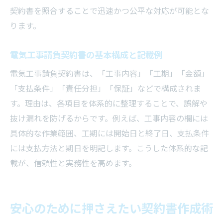
ぐ
契約書を照合することで迅速かつ公平な対応が可能とな
電気工事契約書のひな形活用のポイント
ります。
電気工事契約書ひな形の効果的な使い方
テンプレート選定時の比較ポイントを解説
電気工事請負契約書の基本構成と記載例
日本法令の工事請負契約書ダウンロード活
電気工事請負契約書は、「工事内容」「工期」「金額」
用法
「支払条件」「責任分担」「保証」などで構成されま
無料雛形を使う際の注意点とチェック項目
す。理由は、各項目を体系的に整理することで、誤解や
抜け漏れを防げるからです。例えば、工事内容の欄には
エクセルテンプレート活用で作業効率アッ
具体的な作業範囲、工期には開始日と終了日、支払条件
プ
には支払方法と期日を明記します。こうした体系的な記
最新のひな形を利用するメリットを紹介
載が、信頼性と実務性を高めます。
契約書作成で信頼を築くための実務知識
電気工事契約書で信頼関係を強化する方法
請負契約書の内容説明で安心を提供するコ
安心のために押さえたい契約書作成術
ツ