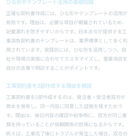
ひな形やテンプレート活用の基礎知識
クラウド上での契約書保管と安全対策
正確な契約書作成には、ひな形やテンプレートの活用が
工事請負契約書の電子署名活用法を紹介
有効です。理由は、必要な項目が網羅されているため、
電子化時代の契約書作成で注意すべき事項
記載漏れを防ぎやすいからです。日本法令が提供する工
実務で役立つ電気工事契約書の管理術
事請負契約書のテンプレートは、業界標準として多く利
工事内容や工期を明確にする必要性とは
用されています。実践的には、ひな形を活用しつつ、自
電気工事契約書で工事内容を明確に記載す
社や現場の実情に合わせてカスタマイズし、重要項目を
る
自分の言葉で明記することがポイントです。
工期記載の重要性と実務での工夫点
工事契約書を2部作成する理由を解説
請負契約書に盛り込むべき詳細情報とは
工事契約書を2部作成するのは、発注者・受注者双方が
内容確認を怠らないための事前準備策
原本を保有し、同一内容に同意した証拠を残すためで
工事内容・工期の記載例と押さえたい注意
す。理由は、後日内容の確認や紛争時に、双方が同じ書
点
類を持っていることが信頼関係の担保になるからです。
電気工事請負契約書でトラブルを未然に防
例えば、工事完了後にトラブルが発生した場合、双方の