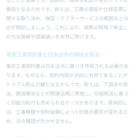
ることが重要です。理由は、曖昧な記述が後のトラブル
トラブル防止に有効な契約書の書き方
要因となるためです。例えば、工期の遅延や仕様変更に
実際の現場で役立つ電気工事契約知識
関する取り決め、保証・アフターサービスの範囲などは
印紙や署名の注意点も網羅した実践法
必ず明記しましょう。これにより、実際の現場で発生し
電気工事請負契約書の印紙の貼り方と注意
がちな誤解や認識違いを未然に防げます。
点
工事契約書の消印や署名の正しい手順
電気工事契約書と日本法令の関係を知る
印紙税の対象となる電気工事契約書とは
電気工事契約書は日本法令に基づき作成される必要があ
請負契約書に印紙が必要なケースを解説
ります。なぜなら、契約内容が法的に有効であることが
工事契約書で印紙を貼るときの実務対応
トラブル防止の鍵となるからです。例えば、下請法や民
署名や押印のミスを防ぐためのチェック項
法、建設業法などの関連法規に準拠し、印紙税法に基づ
目
く印紙の貼付も求められるケースがあります。具体的に
は、工事規模や契約金額によって印紙の要否が変わるた
電子化時代に対応した契約書管理のコツ
め、法令確認が欠かせません。
電気工事契約書の電子化と管理のメリット
電子契約で効率化できるポイントを解説