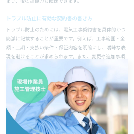
まり、後の証拠力も確保できます。
トラブル防止に有効な契約書の書き方
トラブル防止のためには、電気工事契約書を具体的かつ
簡潔に記載することが重要です。例えば、工事範囲・金
額・工期・支払い条件・保証内容を明確にし、曖昧な表
現を避けることが求められます。また、変更や追加事項
が発生した場合の手順や、万一の損害発生時の対応も記
載しておくと安心です。実際の現場でよくある事例を参
考に、チェックリスト方式で項目を整理する方法も有効
です。
実際の現場で役立つ電気工事契約知識
現場で役立つ電気工事契約知識として、現場ごとに異な
るリスクや管理ポイントを理解することが挙げられま