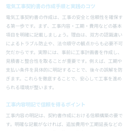
発注者・請負者間で透明性を高める工夫
電気工事契約書の作成手順と実践のコツ
契約書の正確な記載でトラブルを予防
電気工事契約書の作成は、工事の安全と信頼性を確保す
実務経験を活かした電気工事契約書の作成
る第一歩です。まず、工事内容・工期・費用などの基本
術
項目を明確に記載しましょう。理由は、双方の認識違い
によるトラブル防止や、法令順守の観点からも必要不可
信頼構築に役立つ書き方と現場ノウハウ
欠だからです。実際には、事前に工事計画書を作成し、
見積書と整合性を取ることが重要です。例えば、工期や
支払い条件を具体的に明記することで、後々の誤解を防
ぎます。これらを徹底することで、安心して工事を進め
られる環境が整います。
工事内容明記で信頼を得るポイント
工事内容の明記は、契約書作成における信頼構築の要で
す。明確な記載がなければ、追加費用や工期延長などの