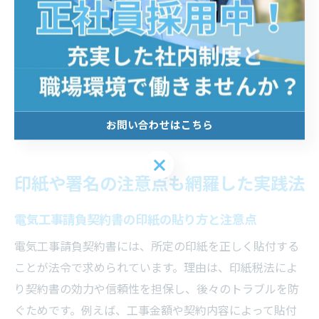
す。例えば、住宅・店舗・工場など用途ごとに必要な契
約条項を整理し、現場担当者と事前に内容を共有するこ
とが実践的です。また、電子契約や最新の法改正にも注
目し、業界動向を常に把握する姿勢が重要です。これに
より、安全で円滑な電気工事の実現につなげることがで
きます。
お問い合わせはこちら
お問い合わせはこちら
印紙や署名の注意点も網羅した実践法
電気工事請負契約書の印紙の貼り方と注意点
電気工事請負契約書には、所定の印紙を正しく貼付する
ことが法令で求められています。理由は、印紙税法によ
り契約書の効力や信頼性を担保し、後々のトラブルを防
ぐためです。例えば、工事金額や契約内容によって貼付