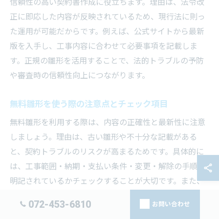
信頼性の高い契約書作成に役立ちます。理由は、法令改
正に即応した内容が反映されているため、現行法に則っ
た運用が可能だからです。例えば、公式サイトから最新
版を入手し、工事内容に合わせて必要事項を記載しま
す。正規の雛形を活用することで、法的トラブルの予防
や審査時の信頼性向上につながります。
無料雛形を使う際の注意点とチェック項目
無料雛形を利用する際は、内容の正確性と最新性に注意
しましょう。理由は、古い雛形や不十分な記載がある
と、契約トラブルのリスクが高まるためです。具体的に
は、工事範囲・納期・支払い条件・変更・解除の手順が
明記されているかチェックすることが大切です。また、
法改正への対応状況も確認しましょう。無料雛形は便利
072-453-6810
お問い合わせ
ですが、必ず自社の実情に合わせてカスタマイズするこ