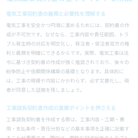
電気工事請負契約書の基本構成と記載例
安心のために押さえたい契約書作成術
電気工事契約書の義務と必要性を理解する
電気工事契約書の作成手順と実践のコツ
電気工事を安全かつ円滑に進めるためには、契約書の作
工事内容明記で信頼を得るポイント
成が不可欠です。なぜなら、工事内容や責任範囲、トラ
ブル発生時の対応を明文化し、発注者・受注者双方の権
契約書作成時の注意点とトラブル防止策
利と義務を明確にできるからです。実際、電気工事は法
請負契約書テンプレートの選び方と活用法
令に基づき契約書の作成が強く推奨されており、後々の
エクセルや無料雛形の賢い使い方を紹介
紛争防止や信頼関係構築の基礎となります。具体的に
工事請負契約書の作成者の役割と責任
は、工事の規模や内容にかかわらず、必ず文書化し、両
トラブル回避に役立つ電気工事の契約知識
者が同意した証拠を残しましょう。
電気工事契約書でよくあるトラブル事例
工事契約書で未然に防ぐリスク管理法
工事請負契約書作成の重要ポイントを押さえる
契約書作成前に確認すべき法令ポイント
工事請負契約書を作成する際は、工事内容・工期・費
請負契約書の署名押印に関する疑問解消
用・支払条件・責任分担などの基本事項を正確に記載す