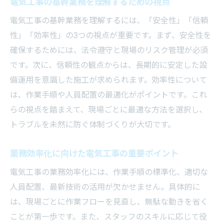
電気工事の基幹業務を理解するための視点
夫
電気工事で身につけたい安全意識と法令遵
電気工事の基幹業務を理解するには、「安全性」「信頼
守
性」「効率性」の3つの視点が重要です。まず、安全性を
確保するためには、法令遵守と現場のリスク管理が必須
電気工事業務の実態と効率化のヒント
です。次に、信頼性の観点からは、長期的に安定した設
電気工事業務の流れを知り効率化を目指す
備運用を意識した施工が求められます。効率性について
方法
は、作業手順や人員配置の最適化がポイントです。これ
現場で実感する電気工事の課題と解決策を
らの視点を踏まえて、現場ごとに最適な方法を選択し、
紹介
トラブルを未然に防ぐ体制づくりが大切です。
電気工事の基幹業務に役立つ効率化のコツ
業務を円滑に進める電気工事の工夫やポイ
業務効率化に向けた電気工事の重要ポイント
ント
電気工事の業務効率化には、作業手順の標準化、適切な
電気工事で生産性を高めるためのヒント集
人員配置、最新技術の活用が欠かせません。具体的に
電気工事現場で役立つ作業効率アップの方
は、現場ごとに作業フローを見直し、無駄な動きを省く
法
ことが第一歩です。また、スタッフのスキルに応じて役