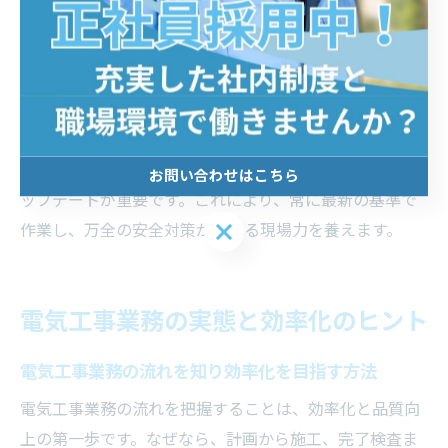
電気工事で身につけたい安全意識と法令遵守
電気工事では、高い安全意識と法令遵守が求められま
す。理由は、法令違反や意識の欠如が重大事故や社会的
信頼の失墜を招くためです。例えば、労働安全衛生法や
電気事業法の理解・遵守、定期的な社内研修での知識ア
お問い合わせはこちら
ップデートが重要です。これにより、常に最新の基準で
お問い合わせはこちら
作業し、万全の安全対策が取れる現場力を養えます。
電気工事業務の実態と効率化のヒント
電気工事業務の流れを知り効率化を目指す方法
電気工事業務の流れを把握することは、効率化と品質向
上の第一歩です。なぜなら、計画から施工、完了検査ま