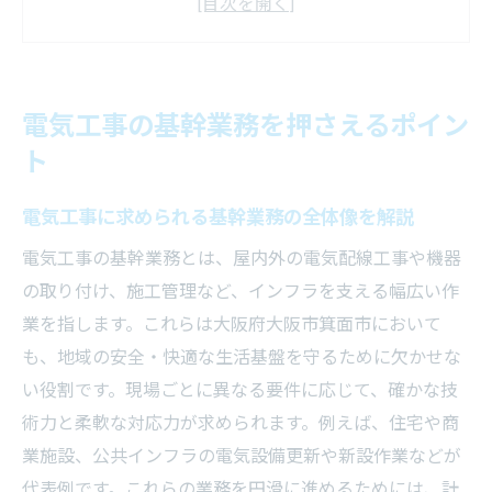
何か
電気工事の基幹業務を理解するための視点
業務効率化に向けた電気工事の重要ポイン
電気工事の基幹業務を押さえるポイン
ト
ト
電気工事の基幹業務で注意すべき課題と対
策
電気工事に求められる基幹業務の全体像を解説
電気工事で押さえておきたい技術と知識
電気工事の基幹業務とは、屋内外の電気配線工事や機器
信頼性重視なら電気工事の選び方を解説
の取り付け、施工管理など、インフラを支える幅広い作
電気工事で信頼できる業者選定の基準を解
業を指します。これらは大阪府大阪市箕面市において
説
も、地域の安全・快適な生活基盤を守るために欠かせな
電気工事業者選びで重視したい信頼性のポ
い役割です。現場ごとに異なる要件に応じて、確かな技
イント
術力と柔軟な対応力が求められます。例えば、住宅や商
電気工事の実績や口コミから分かる選び方
業施設、公共インフラの電気設備更新や新設作業などが
のコツ
代表例です。これらの業務を円滑に進めるためには、計