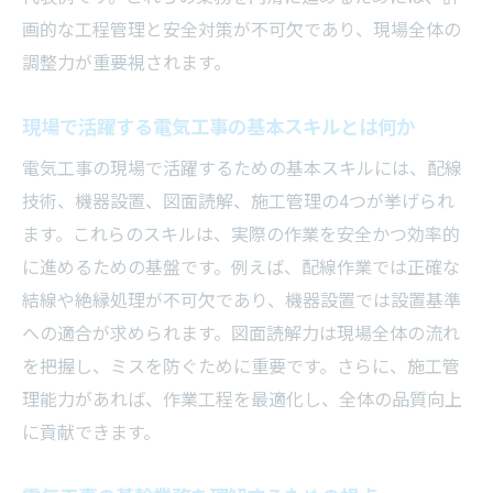
画的な工程管理と安全対策が不可欠であり、現場全体の
信頼性アップにつながる電気工事業者の特
調整力が重要視されます。
徴
安心できる電気工事の選定方法とその理由
現場で活躍する電気工事の基本スキルとは何か
電気工事の信頼性を見極めるチェックポイ
電気工事の現場で活躍するための基本スキルには、配線
ント
技術、機器設置、図面読解、施工管理の4つが挙げられ
現場で役立つ電気工事の安全管理術
ます。これらのスキルは、実際の作業を安全かつ効率的
電気工事現場で徹底したい安全管理の基本
に進めるための基盤です。例えば、配線作業では正確な
安全な電気工事を実現するための実践ポイ
結線や絶縁処理が不可欠であり、機器設置では設置基準
ント
への適合が求められます。図面読解力は現場全体の流れ
電気工事の基幹業務で守るべき安全対策と
を把握し、ミスを防ぐために重要です。さらに、施工管
は
理能力があれば、作業工程を最適化し、全体の品質向上
電気工事現場で起こりやすい事故と予防策
に貢献できます。
電気工事の安全管理に強い現場づくりの工