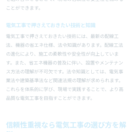
業務改善につながる電気工事の最新情報を
ことができます。
解説
電気工事分野で注目される新しい取組みと
電気工事で押さえておきたい技術と知識
は
電気工事で押さえておきたい技術には、最新の配線工
現場で進む電気工事の効率化と改革事例紹
法、機器の省エネ仕様、法令知識があります。配線工法
介
の進化により、施工の柔軟性や安全性が向上していま
電気工事業界の最新動向がもたらす変化と
す。また、省エネ機器の普及に伴い、設置やメンテナン
は
ス方法の理解が不可欠です。法令知識としては、電気事
業法や建築基準法など関連法規の理解が求められます。
電気工事の基幹業務で求められる今後の視
これらを体系的に学び、現場で実践することで、より高
点
品質な電気工事を目指すことができます。
電気工事における実務課題の解決策
電気工事現場で直面する実務課題を分析す
る
信頼性重視なら電気工事の選び方を解
基幹業務で多い電気工事の課題と対処法と