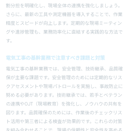
電気工事で知っておきたい基礎知識集
割分担を明確化し、現場全体の連携を強化しましょう。
電気工事を始める前に知りたい基礎知識を
さらに、最新の工具や測定機器を導入することで、作業
解説
精度とスピードが向上します。定期的な現場ミーティン
グや進捗管理も、業務効率化に直結する実践的な方法で
現場で役立つ電気工事の基本用語と意味
す。
電気工事の基幹業務に必要な資格や技術と
は
電気工事の基幹業務で注意すべき課題と対策
電気工事の基礎知識を活かす実践的なポイ
電気工事の基幹業務では、安全管理、技術継承、品質確
ント
保が主要な課題です。安全管理のためには定期的なリス
電気工事初心者が押さえたい重要な知識集
クアセスメントや現場パトロールを実施し、事故防止に
電気工事で役立つ最新の基礎情報をまとめ
努める必要があります。技術継承では、若手とベテラン
る
の連携やOJT（現場教育）を強化し、ノウハウの共有を
業務改善を目指す電気工事の最新動向
図ります。品質確保のためには、作業後のチェックリス
電気工事の基幹業務に影響する最新技術動
ト活用や第三者による検査が効果的です。これらの対策
向
を組み合わせることで、現場の信頼性と安全性を高める