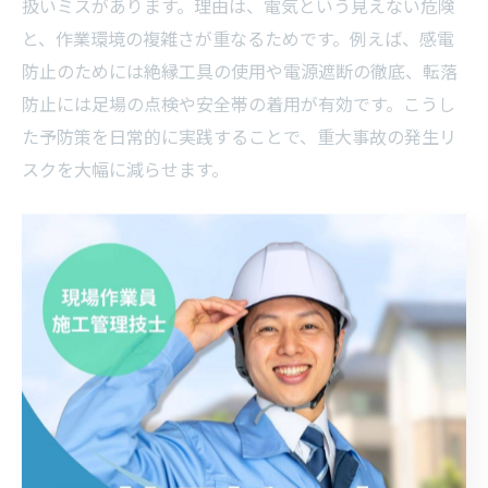
扱いミスがあります。理由は、電気という見えない危険
と、作業環境の複雑さが重なるためです。例えば、感電
防止のためには絶縁工具の使用や電源遮断の徹底、転落
防止には足場の点検や安全帯の着用が有効です。こうし
た予防策を日常的に実践することで、重大事故の発生リ
スクを大幅に減らせます。
電気工事の安全管理に強い現場づくりの工夫
安全管理に強い現場を作るには、現場全体でのコミュニ
ケーションと仕組みづくりが鍵です。なぜなら、個人任
せではなくチーム全体で安全を守る意識が重要だからで
す。例えば、朝礼での安全ミーティング、ヒヤリハット
事例の共有、現場巡回による指導などが効果的です。こ
れらの工夫で、全員が安全管理への意識を持ち、質の高
い現場運営が実現します。