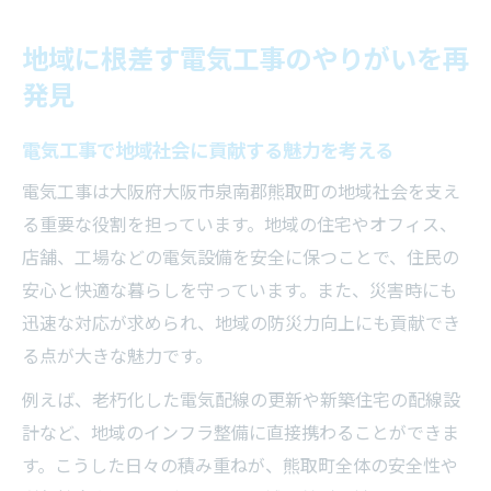
電気工事で人々の暮らしを支える実感
地域イベントと電気工事の繋がりを知る
地域に根差す電気工事のやりがいを再
キャリアアップを実現する資格取得の道しるべ
発見
電気工事の資格取得でキャリアが広がる理
由
電気工事で地域社会に貢献する魅力を考える
電気工事士を目指す人が知るべき試験対策
電気工事は大阪府大阪市泉南郡熊取町の地域社会を支え
資格取得支援で電気工事の未来を切り拓く
る重要な役割を担っています。地域の住宅やオフィス、
電気工事の現場経験が資格取得に生きる
店舗、工場などの電気設備を安全に保つことで、住民の
安心と快適な暮らしを守っています。また、災害時にも
電気工事士資格が地域貢献に直結する仕組
迅速な対応が求められ、地域の防災力向上にも貢献でき
み
る点が大きな魅力です。
熊取町の防災を支える電気工事の魅力とは
例えば、老朽化した電気配線の更新や新築住宅の配線設
防災に貢献する電気工事の重要な役割
計など、地域のインフラ整備に直接携わることができま
災害時に備える電気工事技術とは何か
す。こうした日々の積み重ねが、熊取町全体の安全性や
地域防災に求められる電気工事の実力