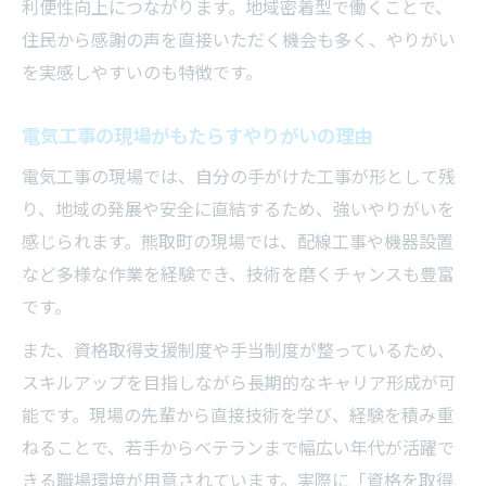
利便性向上につながります。地域密着型で働くことで、
電気工事と防災訓練の現場連携を探る
住民から感謝の声を直接いただく機会も多く、やりがい
電気工事で地域の安心を守る工夫
を実感しやすいのも特徴です。
未経験から挑戦できる電気工事の新たな一歩
未経験でも始めやすい電気工事の仕事環境
電気工事の現場がもたらすやりがいの理由
電気工事の基礎知識を身につける方法とは
電気工事の現場では、自分の手がけた工事が形として残
電気工事の現場で活きる未経験者の強み
り、地域の発展や安全に直結するため、強いやりがいを
感じられます。熊取町の現場では、配線工事や機器設置
研修制度で電気工事スキルを着実に習得
など多様な作業を経験でき、技術を磨くチャンスも豊富
未経験者が電気工事で地域貢献を目指す道
です。
電気工事で安定収入と貢献を両立する方法
また、資格取得支援制度や手当制度が整っているため、
電気工事で安定した収入を得る秘訣
スキルアップを目指しながら長期的なキャリア形成が可
地域貢献と電気工事のやりがいの両立術
能です。現場の先輩から直接技術を学び、経験を積み重
電気工事士として長く働ける環境を探す
ねることで、若手からベテランまで幅広い年代が活躍で
電気工事の収入アップに繋がる働き方改革
きる職場環境が用意されています。実際に「資格を取得