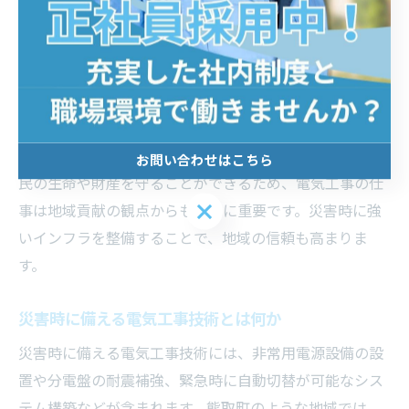
安全確保のためのインフラ整備が不可欠となります。電
気工事士が担う役割は、単なる配線や設備設置にとどま
らず、地域全体の安心・安全を支える基盤づくりです。
具体的には、防災拠点となる公共施設や避難所の非常用
電源確保、停電時の迅速な復旧作業、避雷針や感電防止
設備の設置などがあります。これらの作業を通じて、住
お問い合わせはこちら
民の生命や財産を守ることができるため、電気工事の仕
お問い合わせはこちら
事は地域貢献の観点からも非常に重要です。災害時に強
いインフラを整備することで、地域の信頼も高まりま
す。
災害時に備える電気工事技術とは何か
災害時に備える電気工事技術には、非常用電源設備の設
置や分電盤の耐震補強、緊急時に自動切替が可能なシス
テム構築などが含まれます。熊取町のような地域では、