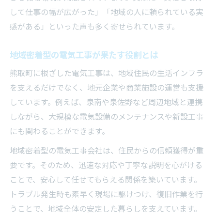
電気工事で社会貢献と生活安定を目指す
して仕事の幅が広がった」「地域の人に頼られている実
災害時に力を発揮する電気工事士の現場実例
感がある」といった声も多く寄せられています。
災害対応で活躍する電気工事士の体験談
地域密着型の電気工事が果たす役割とは
電気工事士が現場で果たす災害復旧の役割
緊急時に求められる電気工事の技術力
熊取町に根ざした電気工事は、地域住民の生活インフラ
を支えるだけでなく、地元企業や商業施設の運営も支援
災害発生時の電気工事士の連携と工夫
しています。例えば、泉南や泉佐野など周辺地域と連携
地域を守る電気工事士の使命を考える
しながら、大規模な電気設備のメンテナンスや新設工事
にも関わることができます。
地域密着型の電気工事会社は、住民からの信頼獲得が重
要です。そのため、迅速な対応や丁寧な説明を心がける
ことで、安心して任せてもらえる関係を築いています。
トラブル発生時も素早く現場に駆けつけ、復旧作業を行
うことで、地域全体の安定した暮らしを支えています。