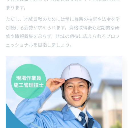
まります。
ただし、地域貢献のためには常に最新の技術や法令を学
び続ける姿勢が求められます。資格取得後も定期的な研
修や情報収集を怠らず、地域の期待に応えられるプロフ
ェッショナルを目指しましょう。
熊取町の防災を支える電気工事の魅力
とは
防災に貢献する電気工事の重要な役割
電気工事は、地域社会における防災対策の中核を担って
います。大阪府大阪市泉南郡熊取町のような地域では、
地震や台風など自然災害が発生した際に、迅速な復旧や