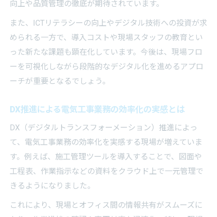
向上や品質管理の徹底が期待されています。
電気工事現場の課題を解決したDX導入の実
また、ICTリテラシーの向上やデジタル技術への投資が求
例紹介
められる一方で、導入コストや現場スタッフの教育とい
AI活用による電気工事の課題解決法とは
った新たな課題も顕在化しています。今後は、現場フロ
電気工事AI活用による現場課題の具体的な
ーを可視化しながら段階的なデジタル化を進めるアプロ
解決策
ーチが重要となるでしょう。
画像解析AIが支える電気工事の安全性と効
率化
DX推進による電気工事業務の効率化の実感とは
AIを活用した電気工事業務の自動化と省力
DX（デジタルトランスフォーメーション）推進によっ
化の実際
て、電気工事業務の効率化を実感する現場が増えていま
電気工事現場でAI導入がもたらす効果とポ
す。例えば、施工管理ツールを導入することで、図面や
イント
工程表、作業指示などの資料をクラウド上で一元管理で
きるようになりました。
電気工事業界で注目されるAI技術の最新動
向
これにより、現場とオフィス間の情報共有がスムーズに