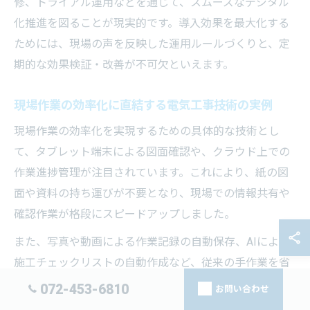
修、トライアル運用などを通じて、スムーズなデジタル
化推進を図ることが現実的です。導入効果を最大化する
ためには、現場の声を反映した運用ルールづくりと、定
期的な効果検証・改善が不可欠といえます。
現場作業の効率化に直結する電気工事技術の実例
現場作業の効率化を実現するための具体的な技術とし
て、タブレット端末による図面確認や、クラウド上での
作業進捗管理が注目されています。これにより、紙の図
面や資料の持ち運びが不要となり、現場での情報共有や
確認作業が格段にスピードアップしました。
また、写真や動画による作業記録の自動保存、AIによる
施工チェックリストの自動作成など、従来の手作業を省
力化するツールも増えています。例えば、クラウド施工
072-453-6810
お問い合わせ
管理システムを導入した現場では、進捗状況や課題の可