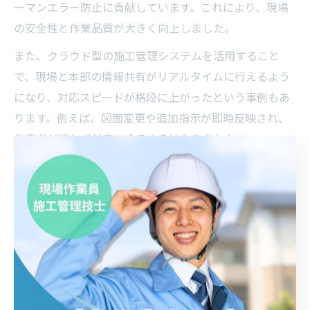
ーマンエラー防止に貢献しています。これにより、現場
の安全性と作業品質が大きく向上しました。
また、クラウド型の施工管理システムを活用すること
で、現場と本部の情報共有がリアルタイムに行えるよう
になり、対応スピードが格段に上がったという事例もあ
ります。例えば、図面変更や追加指示が即時反映され、
作業者が迷わず対応できるようになりました。
一方で、導入初期には操作方法やシステムへの抵抗感が
課題となることもあります。そのため、現場ごとに教育
プログラムを設計し、実際の業務フローに合わせた段階
的な導入を行うことで、ストレスなく現場に定着させる
工夫が求められます。
電気工事現場の課題を解決したDX導入の実例紹介