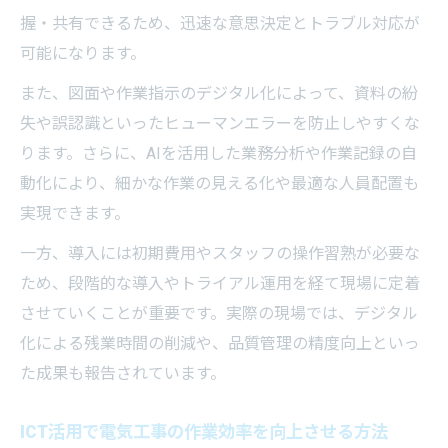
現場作業の効率化に直結する電気工事技術
握・共有できるため、迅速な意思決定とトラブル対応が
の実例
可能になります。
電気工事を変えるIoTやセンサー活用の最前
また、図面や作業指示のデジタル化によって、資料の紛
線
失や誤認識といったヒューマンエラーを防止しやすくな
電気工事DXで現場業務が進化する最新動向
ります。さらに、AIを活用した業務分析や作業記録の自
電気工事の最新技術がもたらす現場の安全
動化により、細かな作業の見える化や最適な人員配置も
性向上
実現できます。
人材育成から見るデジタル化の進め方
一方、導入には初期費用やスタッフの操作習熟が必要な
電気工事現場で求められるデジタルスキル
ため、段階的な導入やトライアル運用を経て現場に定着
習得法
させていくことが重要です。実際の現場では、デジタル
若手人材が電気工事デジタル化に挑戦する
化による残業時間の削減や、品質管理の精度向上といっ
意義
た成果も報告されています。
電気工事の人材育成とデジタル技術導入の
関係
ICT活用で電気工事の作業効率を向上させる方法