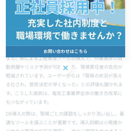
電気工事現場で直面しやすい課題として、情報共有の遅
れや作業ミス、人手不足などが挙げられます。こうした
課題に対し、DX導入によって効果的な解決がなされた実
例が増えています。例えば、クラウドを使った図面共有
により、遠隔地からでも即時に指示が出せるようにな
り、作業効率が向上しました。
お問い合わせはこちら
また、AIによる工程管理ツールの導入で、作業進捗の自
お問い合わせはこちら
動把握やリスク予測が可能となり、現場責任者の負担が
軽減されています。ユーザーからは「現場の状況が見え
る化され、意思決定が早くなった」との評価も聞かれま
す。こうした実例は、電気工事業界全体の働き方改革に
もつながっています。
DX導入の際は、現場ごとの課題をしっかり洗い出し、最
適なツールを選ぶことが重要です。導入初期は小規模か