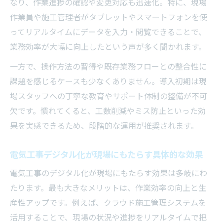
従来工法からの転換で現場業務を効率化
なり、作業進捗の確認や変更対応も迅速化。特に、現場
電気工事の従来工法から最新技術への移行
作業員や施工管理者がタブレットやスマートフォンを使
ポイント
ってリアルタイムにデータを入力・閲覧できることで、
業務効率が大幅に向上したという声が多く聞かれます。
デジタル化が電気工事現場にもたらす業務
効率化
一方で、操作方法の習得や既存業務フローとの整合性に
電気工事で効率化を実現する工法転換の工
課題を感じるケースも少なくありません。導入初期は現
夫
場スタッフへの丁寧な教育やサポート体制の整備が不可
欠です。慣れてくると、工数削減やミス防止といった効
現場で求められる電気工事の効率化ノウハ
果を実感できるため、段階的な運用が推奨されます。
ウとは
作業現場で活きる電気工事のデジタル導入
電気工事デジタル化が現場にもたらす具体的な効果
方法
電気工事のデジタル化が現場にもたらす効果は多岐にわ
現場で取り入れたい電気工事の最新技術
たります。最も大きなメリットは、作業効率の向上と生
電気工事現場で注目される最新技術の導入
産性アップです。例えば、クラウド施工管理システムを
ポイント
活用することで、現場の状況や進捗をリアルタイムで把