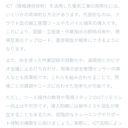
現場で実践できる電気工事デジタル教育の
ICT（情報通信技術）を活用した電気工事の効率化には、
工夫
いくつかの具体的な方法があります。代表的なのは、ク
人材不足時代に必要な電気工事デジタルス
ラウド型の施工管理ツールやモバイル端末の導入です。
キルとは
これにより、図面・工程表・作業指示の即時共有や、現
場写真のアップロード、進捗報告が簡単にできるように
なります。
また、AIを使った作業記録の自動化や、遠隔地とのビデ
オ会議による打ち合わせ、現場の安全管理センサーの導
入なども効果的です。これらを組み合わせることで、現
場ごとの課題やニーズに合わせた効率化が可能です。
ただし、ツール操作の教育や現場スタッフのICTリテラシ
ー向上は不可欠です。導入初期には操作ミスや混乱が発
生することもあるため、段階的なトレーニングやサポー
ト体制の構築を心掛けましょう。実際に、ICT活用によっ