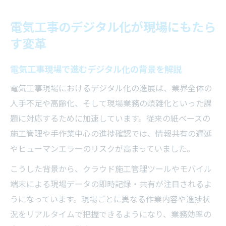
的な効果
電気工事のデジタル化が現場にもたら
ICT活用で電気工事の作業効率を向上させる
す変革
方法
電気工事業界の未来を切り拓くデジタル変
電気工事現場で進むデジタル化の背景を解説
革の潮流
電気工事現場におけるデジタル化の進展は、業界全体の
作業効率を劇的に変える電気工事DX事例
人手不足や高齢化、そして現場業務の煩雑化といった課
電気工事のDX事例で業務効率化を実現した
題に対応するために加速しています。従来の紙ベースの
ポイント
施工管理や手作業中心の進捗確認では、情報共有の遅延
クラウド導入で電気工事現場が変わる瞬間
やヒューマンエラーのリスクが高まっていました。
に注目
こうした背景から、クラウド施工管理ツールやモバイル
電気工事の改善事例に学ぶ生産性アップの
端末による現場データの即時記録・共有が注目されるよ
仕組み
うになっています。現場ごとに異なる作業内容や進捗状
実際の電気工事現場でDX技術が果たした役
況をリアルタイムで把握できるようになり、業務効率の
割とは